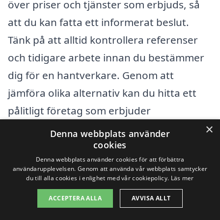
över priser och tjänster som erbjuds, så
att du kan fatta ett informerat beslut.
Tänk på att alltid kontrollera referenser
och tidigare arbete innan du bestämmer
dig för en hantverkare. Genom att
jämföra olika alternativ kan du hitta ett
pålitligt företag som erbjuder
fasadrenovering till ett rimligt pris.
×
Denna webbplats använder
cookies
Denna webbplats använder cookies för att förbättra
Få 3 erbjudanden, gratis och utan
användarupplevelsen. Genom att använda vår webbplats samtycker
du till alla cookies i enlighet med vår cookiepolicy.
Läs mer
förpliktelser
ACCEPTERA ALLA
AVVISA ALLT