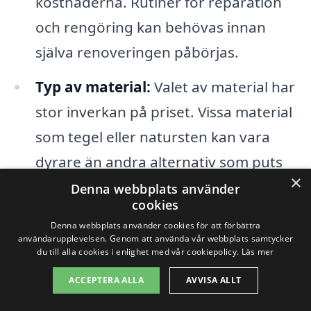
kostnaderna. Rutiner för reparation
och rengöring kan behövas innan
själva renoveringen påbörjas.
Typ av material:
Valet av material har
stor inverkan på priset. Vissa material
som tegel eller natursten kan vara
dyrare än andra alternativ som puts
×
eller målad yta.
Denna webbplats använder
cookies
Yta som ska renoveras:
Självklart
Denna webbplats använder cookies för att förbättra
användarupplevelsen. Genom att använda vår webbplats samtycker
spelar ytan en betydande roll. Ju
du till alla cookies i enlighet med vår cookiepolicy.
Läs mer
större yta som ska renoveras, desto
ACCEPTERA ALLA
AVVISA ALLT
högre blir kostnaden. Detta beror