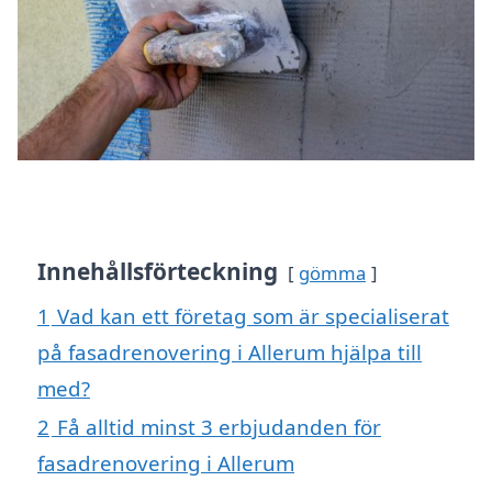
Innehållsförteckning
gömma
1
Vad kan ett företag som är specialiserat
på fasadrenovering i Allerum hjälpa till
med?
2
Få alltid minst 3 erbjudanden för
fasadrenovering i Allerum