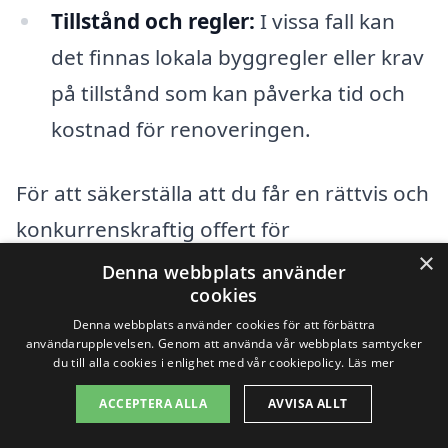
Tillstånd och regler:
I vissa fall kan
det finnas lokala byggregler eller krav
på tillstånd som kan påverka tid och
kostnad för renoveringen.
För att säkerställa att du får en rättvis och
konkurrenskraftig offert för
×
fasadrenovering i Arentorp är det en god
Denna webbplats använder
cookies
idé att jämföra priser från olika
Denna webbplats använder cookies för att förbättra
hantverkare. Vår plattform gör det enkelt
användarupplevelsen. Genom att använda vår webbplats samtycker
du till alla cookies i enlighet med vår cookiepolicy.
Läs mer
att få flera offerter från professionella i
ditt område. Genom att fylla i ett kort
ACCEPTERA ALLA
AVVISA ALLT
formulär kan du snabbt få kontakt med