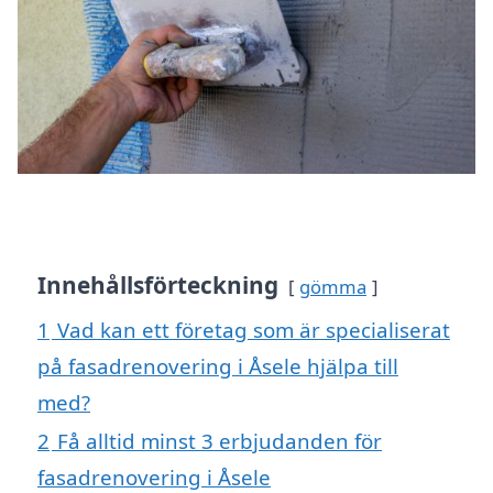
Innehållsförteckning
gömma
1
Vad kan ett företag som är specialiserat
på fasadrenovering i Åsele hjälpa till
med?
2
Få alltid minst 3 erbjudanden för
fasadrenovering i Åsele