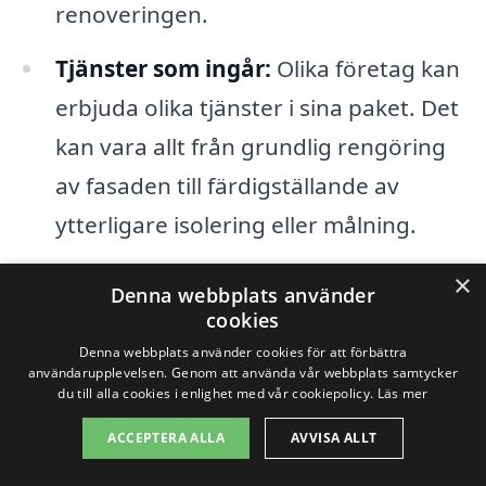
renoveringen.
Tjänster som ingår:
Olika företag kan
erbjuda olika tjänster i sina paket. Det
kan vara allt från grundlig rengöring
av fasaden till färdigställande av
ytterligare isolering eller målning.
×
Genom att noggrant överväga dessa
Denna webbplats använder
cookies
faktorer kan du lättare förstå
Denna webbplats använder cookies för att förbättra
prissättningen för fasadrenovering i
användarupplevelsen. Genom att använda vår webbplats samtycker
du till alla cookies i enlighet med vår cookiepolicy.
Läs mer
Åsele. Att få flera offerter och jämföra
ACCEPTERA ALLA
AVVISA ALLT
dem kan också ge insikt i vad som är ett