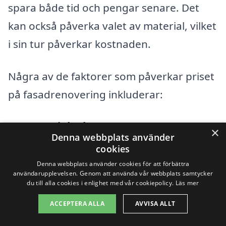
spara både tid och pengar senare. Det
kan också påverka valet av material, vilket
i sin tur påverkar kostnaden.
Några av de faktorer som påverkar priset
på fasadrenovering inkluderar:
Materialval:
Valet av skräddarsydda
×
Denna webbplats använder
eller standardiserade material
cookies
kommer att påverka kostnaden.
Denna webbplats använder cookies för att förbättra
användarupplevelsen. Genom att använda vår webbplats samtycker
Exklusiva material kan öka den totala
du till alla cookies i enlighet med vår cookiepolicy.
Läs mer
kostnaden för renoveringen.
ACCEPTERA ALLA
AVVISA ALLT
Renoveringens omfattning:
Omfattar