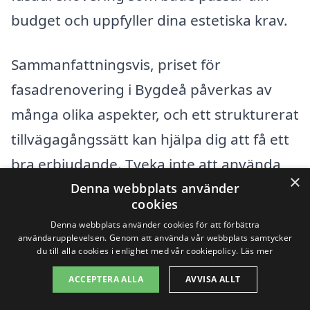
budget och uppfyller dina estetiska krav.
Sammanfattningsvis, priset för
fasadrenovering i Bygdeå påverkas av
många olika aspekter, och ett strukturerat
tillvägagångssätt kan hjälpa dig att få ett
bra erbjudande. Tveka inte att använda
×
fasadrenovering-pris.se för att hitta bra
Denna webbplats använder
cookies
alternativ och göra din renovering så
Denna webbplats använder cookies för att förbättra
smidig som möjligt!
användarupplevelsen. Genom att använda vår webbplats samtycker
du till alla cookies i enlighet med vår cookiepolicy.
Läs mer
ACCEPTERA ALLA
AVVISA ALLT
Få 3 erbjudanden, gratis och utan