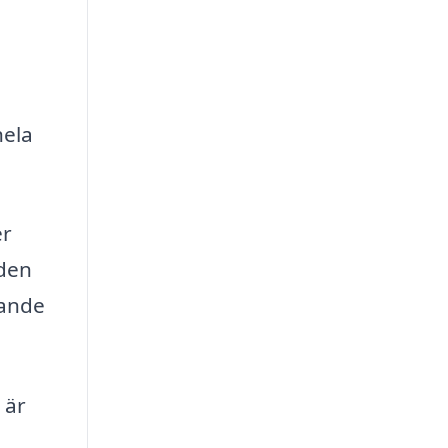
hela
er
 den
nande
 är