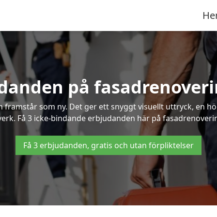
He
udanden på fasadrenoveri
framstår som ny. Det ger ett snyggt visuellt uttryck, en h
rk. Få 3 icke-bindande erbjudanden här på fasadrenovering
Få 3 erbjudanden, gratis och utan förpliktelser