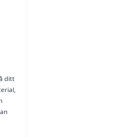
 ditt
erial,
m
tan