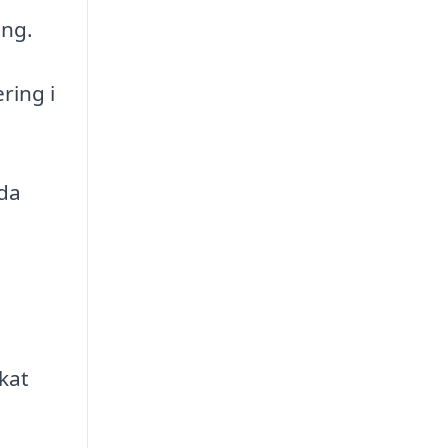
ing.
ring i
oda
kat