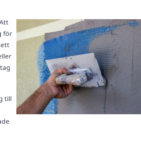
Att
 för
sett
ller
etag
till
rade