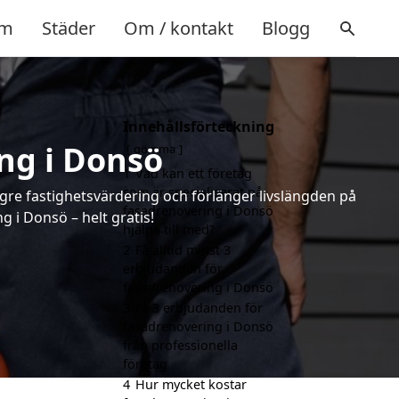
m
Städer
Om / kontakt
Blogg
Innehållsförteckning
ng i Donsö
gömma
1
Vad kan ett företag
som är specialiserat på
ögre fastighetsvärdering och förlänger livslängden på
fasadrenovering i Donsö
 i Donsö – helt gratis!
hjälpa till med?
2
Få alltid minst 3
erbjudanden för
fasadrenovering i Donsö
3
Få 3 erbjudanden för
fasadrenovering i Donsö
från professionella
företag
4
Hur mycket kostar