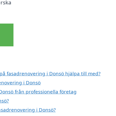
orska
 på fasadrenovering i Donsö hjälpa till med?
renovering i Donsö
Donsö från professionella företag
nsö?
fasadrenovering i Donsö?