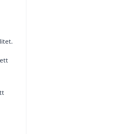
itet.
ett
tt