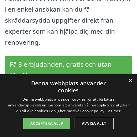
i en enkel ansökan kan du få
skräddarsydda uppgifter direkt från
experter som kan hjälpa dig med din
renovering.
Få 3 erbjudanden, gratis och utan
förpliktelser
×
Denna webbplats använder
cookies
Denna webbplats använder cookies för att förbättra
användarupplevelsen. Genom att använda vår webbplats samtycker
Sök efter en
du till alla cookies i enlighet med vår cookiepolicy.
Läs mer
professionell för
ACCEPTERA ALLA
AVVISA ALLT