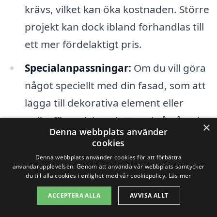
krävs, vilket kan öka kostnaden. Större
projekt kan dock ibland förhandlas till
ett mer fördelaktigt pris.
Specialanpassningar:
Om du vill göra
något speciellt med din fasad, som att
lägga till dekorativa element eller
unika färgval, kan detta också påverka
×
Denna webbplats använder
priset.
cookies
Denna webbplats använder cookies för att förbättra
För att säkerställa att du får det bästa
användarupplevelsen. Genom att använda vår webbplats samtycker
du till alla cookies i enlighet med vår cookiepolicy.
Läs mer
priset på fasadrenovering i Gislaved,
ACCEPTERA ALLA
AVVISA ALLT
rekommenderas det att du inhämtar flera