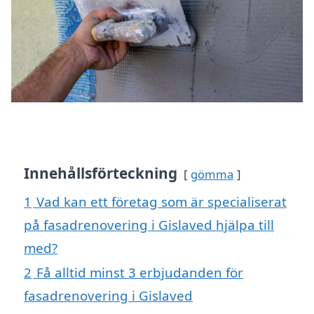
Innehållsförteckning
gömma
1
Vad kan ett företag som är specialiserat
på fasadrenovering i Gislaved hjälpa till
med?
2
Få alltid minst 3 erbjudanden för
fasadrenovering i Gislaved