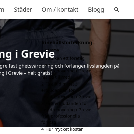
m
Städer
Om / kontakt
Blogg
Innehållsförteckning
g i Grevie
gömma
1
Vad kan ett företag
som är specialiserat på
ögre fastighetsvärdering och förlänger livslängden på
fasadrenovering i Grevie
i Grevie – helt gratis!
hjälpa till med?
2
Få alltid minst 3
erbjudanden för
fasadrenovering i Grevie
3
Få 3 erbjudanden för
fasadrenovering i Grevie
från professionella
företag
4
Hur mycket kostar