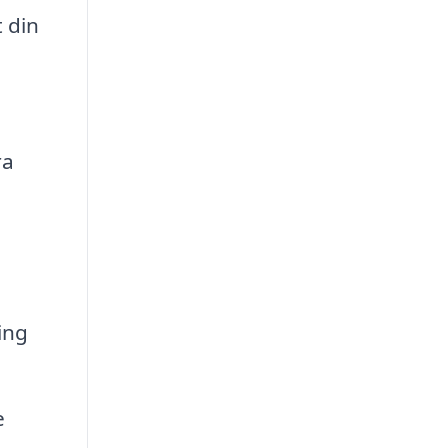
 din
ra
ing
e