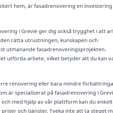
t vackert hem, är fasadrenovering en investerin
overing i Grevie ger dig också trygghet i att a
 den rätta utrustningen, kunskapen och
est utmanande fasadrenoveringsprojekten.
t utförda arbete, vilket betyder att du kan v
rre renovering eller bara mindre förbättringa
som är specialiserat på fasadrenovering i Grevi
n, och med hjälp av vår plattform kan du enkelt 
a priser och tjänster. Tveka inte att ta steget 