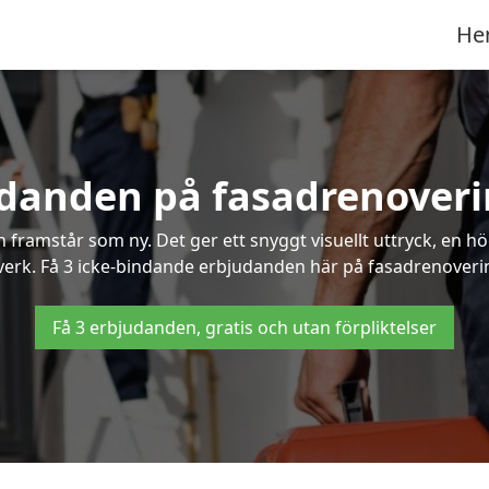
He
udanden på fasadrenoverin
framstår som ny. Det ger ett snyggt visuellt uttryck, en h
rk. Få 3 icke-bindande erbjudanden här på fasadrenovering 
Få 3 erbjudanden, gratis och utan förpliktelser