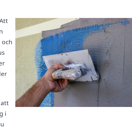
Att
an
e och
us
er
der
 att
g i
du