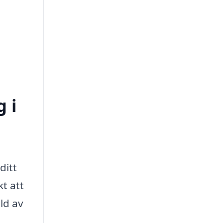
 i
ditt
t att
ld av