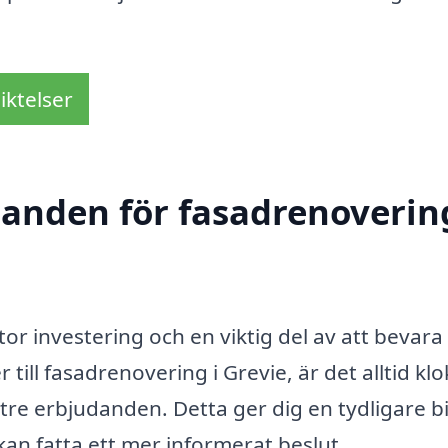
iktelser
danden för fasadrenovering
or investering och en viktig del av att bevara 
ll fasadrenovering i Grevie, är det alltid klok
tre erbjudanden. Detta ger dig en tydligare bi
 kan fatta ett mer informerat beslut.