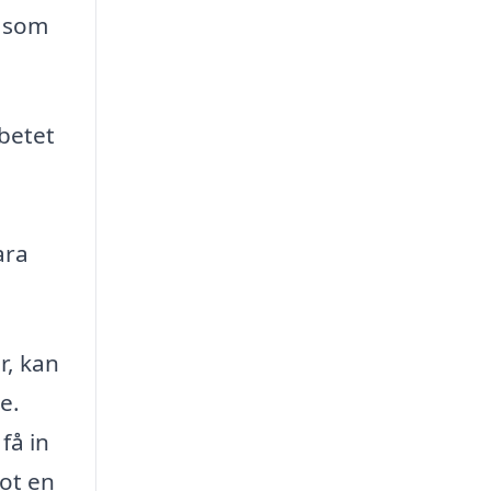
g som
rbetet
ara
r, kan
e.
få in
mot en