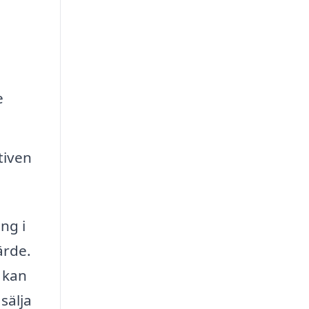
e
tiven
ng i
ärde.
 kan
sälja