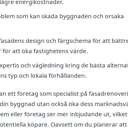
ll lägre energikostnader.
oblem som kan skada byggnaden och orsaka
asadens design och färgschema för att bättr
 för att öka fastighetens värde.
xpertis och vägledning kring de bästa alterna
s typ och lokala förhållanden.
n ett företag som specialist på fasadrenoveri
på din byggnad utan också öka dess marknadsv
em eller företag ser mer inbjudande ut, vilket
otentiella köpare. Oavsett om du planerar att 