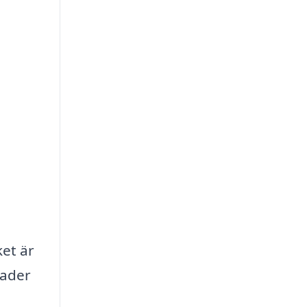
ket är
sader