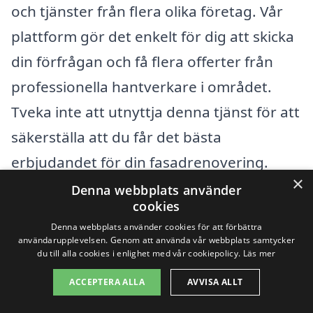
och tjänster från flera olika företag. Vår
plattform gör det enkelt för dig att skicka
din förfrågan och få flera offerter från
professionella hantverkare i området.
Tveka inte att utnyttja denna tjänst för att
säkerställa att du får det bästa
erbjudandet för din fasadrenovering.
×
Denna webbplats använder
cookies
Få 3 erbjudanden, gratis och utan
Denna webbplats använder cookies för att förbättra
förpliktelser
användarupplevelsen. Genom att använda vår webbplats samtycker
du till alla cookies i enlighet med vår cookiepolicy.
Läs mer
ACCEPTERA ALLA
AVVISA ALLT