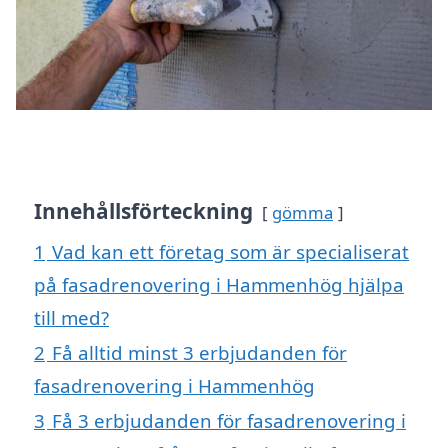
Innehållsförteckning
gömma
1
Vad kan ett företag som är specialiserat
på fasadrenovering i Hammenhög hjälpa
till med?
2
Få alltid minst 3 erbjudanden för
fasadrenovering i Hammenhög
3
Få 3 erbjudanden för fasadrenovering i