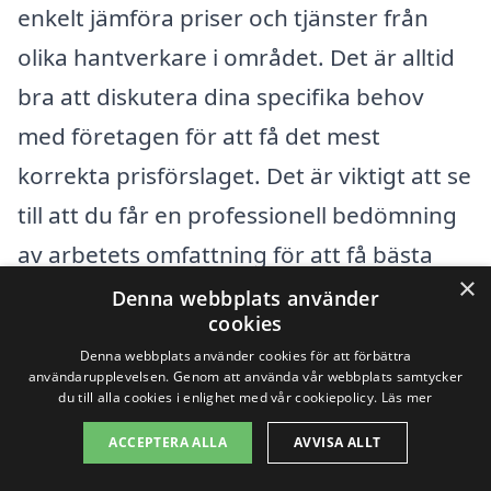
enkelt jämföra priser och tjänster från
olika hantverkare i området. Det är alltid
bra att diskutera dina specifika behov
med företagen för att få det mest
korrekta prisförslaget. Det är viktigt att se
till att du får en professionell bedömning
av arbetets omfattning för att få bästa
×
möjliga resultat.
Denna webbplats använder
cookies
Denna webbplats använder cookies för att förbättra
Sammanfattningsvis är priset på
användarupplevelsen. Genom att använda vår webbplats samtycker
fasadrenovering i Hasslarp beroende av
du till alla cookies i enlighet med vår cookiepolicy.
Läs mer
flera faktorer, inklusive storlek, material
ACCEPTERA ALLA
AVVISA ALLT
och byggnadens skick. Genom att vara