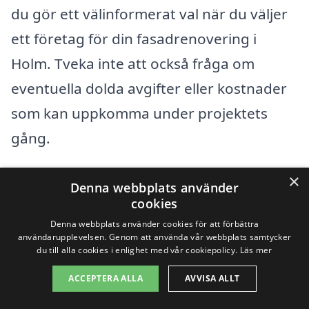
du gör ett välinformerat val när du väljer
ett företag för din fasadrenovering i
Holm. Tveka inte att också fråga om
eventuella dolda avgifter eller kostnader
som kan uppkomma under projektets
gång.
×
Få 3 erbjudanden, gratis och utan
Denna webbplats använder
cookies
förpliktelser
Denna webbplats använder cookies för att förbättra
användarupplevelsen. Genom att använda vår webbplats samtycker
du till alla cookies i enlighet med vår cookiepolicy.
Läs mer
ACCEPTERA ALLA
AVVISA ALLT
Sök efter en