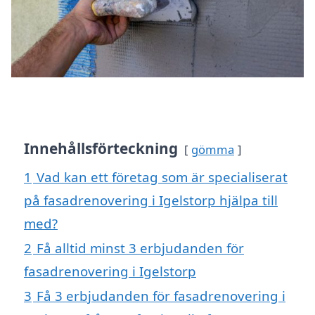
Innehållsförteckning
gömma
1
Vad kan ett företag som är specialiserat
på fasadrenovering i Igelstorp hjälpa till
med?
2
Få alltid minst 3 erbjudanden för
fasadrenovering i Igelstorp
3
Få 3 erbjudanden för fasadrenovering i