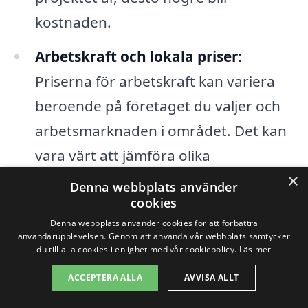
kostnaden.
Arbetskraft och lokala priser:
Priserna för arbetskraft kan variera
beroende på företaget du väljer och
arbetsmarknaden i området. Det kan
vara värt att jämföra olika
×
offertförfrågningar för att få en rättvis
Denna webbplats använder
cookies
bild av kostnaderna.
Denna webbplats använder cookies för att förbättra
Tillgång till hjälpmedel:
Om det krävs
användarupplevelsen. Genom att använda vår webbplats samtycker
du till alla cookies i enlighet med vår cookiepolicy.
Läs mer
speciell utrustning för att nå fasaden,
ACCEPTERA ALLA
AVVISA ALLT
som ställningar eller liftar, kan detta