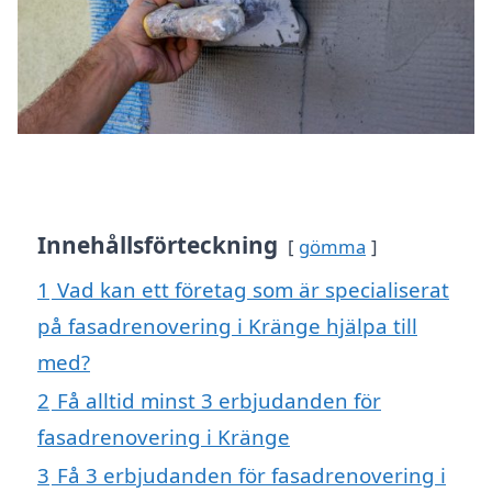
Innehållsförteckning
gömma
1
Vad kan ett företag som är specialiserat
på fasadrenovering i Kränge hjälpa till
med?
2
Få alltid minst 3 erbjudanden för
fasadrenovering i Kränge
3
Få 3 erbjudanden för fasadrenovering i