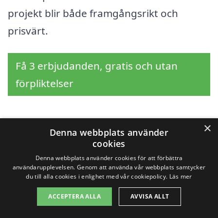
projekt blir både framgångsrikt och
prisvärt.
Få 3 erbjudanden, gratis och utan
förpliktelser
×
Denna webbplats använder
Sök efter en
cookies
professionell för
Denna webbplats använder cookies för att förbättra
användarupplevelsen. Genom att använda vår webbplats samtycker
fasadrenovering i andra
du till alla cookies i enlighet med vår cookiepolicy.
Läs mer
ACCEPTERA ALLA
AVVISA ALLT
städer nära Landsbro