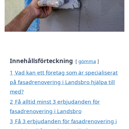
Innehållsförteckning
gömma
1
Vad kan ett företag som är specialiserat
på fasadrenovering i Landsbro hjälpa till
med?
2
Få alltid minst 3 erbjudanden för
fasadrenovering i Landsbro
3
Få 3 erbjudanden för fasadrenovering i