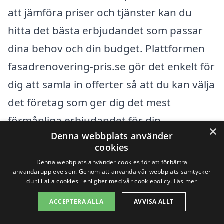
att jämföra priser och tjänster kan du
hitta det bästa erbjudandet som passar
dina behov och din budget. Plattformen
fasadrenovering-pris.se gör det enkelt för
dig att samla in offerter så att du kan välja
det företag som ger dig det mest
förmånliga erbjudandet för din
×
Denna webbplats använder
fasadrenovering.
cookies
Denna webbplats använder cookies för att förbättra
Att ta steget mot att renovera fasaden är
användarupplevelsen. Genom att använda vår webbplats samtycker
du till alla cookies i enlighet med vår cookiepolicy.
Läs mer
en investering i ditt hem och kan öka
ACCEPTERA ALLA
AVVISA ALLT
både dess värde och estetiska tilltal. Med