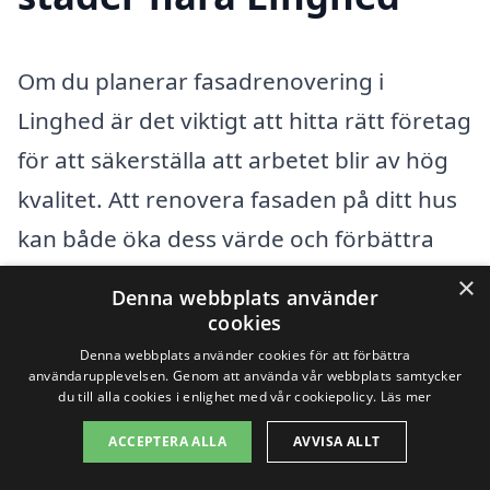
Om du planerar fasadrenovering i
Linghed är det viktigt att hitta rätt företag
för att säkerställa att arbetet blir av hög
kvalitet. Att renovera fasaden på ditt hus
kan både öka dess värde och förbättra
utseendet. Men hur hittar man den bästa
×
Denna webbplats använder
hjälpen? En bra strategi är att även
cookies
överväga företag i närliggande städer där
Denna webbplats använder cookies för att förbättra
användarupplevelsen. Genom att använda vår webbplats samtycker
du kan få konkurrenskraftiga
du till alla cookies i enlighet med vår cookiepolicy.
Läs mer
erbjudanden och professionell service.
ACCEPTERA ALLA
AVVISA ALLT