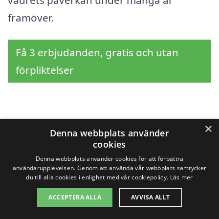
framöver.
Få 3 erbjudanden, gratis och utan
förpliktelser
Sök efter en
×
Denna webbplats använder
professionell för
cookies
Denna webbplats använder cookies för att förbättra
fasadrenovering i andra
användarupplevelsen. Genom att använda vår webbplats samtycker
du till alla cookies i enlighet med vår cookiepolicy.
Läs mer
städer nära Mölle
ACCEPTERA ALLA
AVVISA ALLT