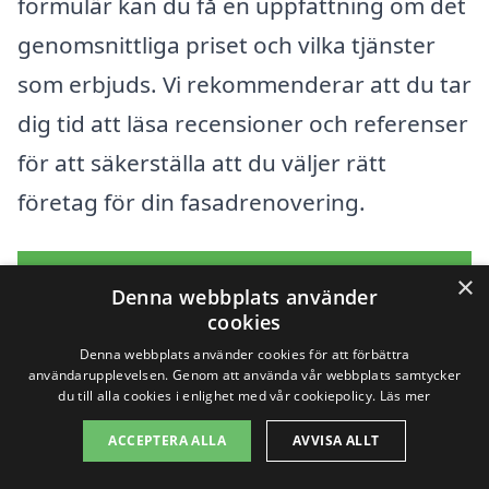
formulär kan du få en uppfattning om det
genomsnittliga priset och vilka tjänster
som erbjuds. Vi rekommenderar att du tar
dig tid att läsa recensioner och referenser
för att säkerställa att du väljer rätt
företag för din fasadrenovering.
Få 3 erbjudanden, gratis och utan
×
Denna webbplats använder
förpliktelser
cookies
Denna webbplats använder cookies för att förbättra
användarupplevelsen. Genom att använda vår webbplats samtycker
du till alla cookies i enlighet med vår cookiepolicy.
Läs mer
Sök efter en
ACCEPTERA ALLA
AVVISA ALLT