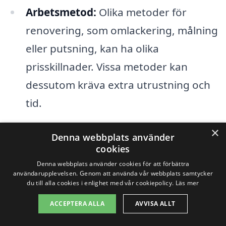
Arbetsmetod:
Olika metoder för
renovering, som omlackering, målning
eller putsning, kan ha olika
prisskillnader. Vissa metoder kan
dessutom kräva extra utrustning och
tid.
×
När du planerar en fasadrenovering i
Denna webbplats använder
cookies
Öbolandet är det viktigt att också tänka
Denna webbplats använder cookies för att förbättra
på långsiktiga kostnader. En högkvalitativ
användarupplevelsen. Genom att använda vår webbplats samtycker
du till alla cookies i enlighet med vår cookiepolicy.
Läs mer
renovering kan spara pengar på lång sikt
ACCEPTERA ALLA
AVVISA ALLT
genom att minska behovet av framtida
underhåll. Att välja rätt företag för