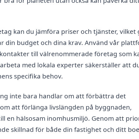
 är bra för planeten utan också kan påverka di
etag kan du jämföra priser och tjänster, vilket
sar din budget och dina krav. Använd vår platt
å kontakter till välrenommerade företag som k
arbeta med lokala experter säkerställer att du
ens specifika behov.
ring inte bara handlar om att förbättra det
 om att förlänga livslängden på byggnaden,
 till en hälsosam inomhusmiljö. Genom att prio
e skillnad för både din fastighet och ditt bo