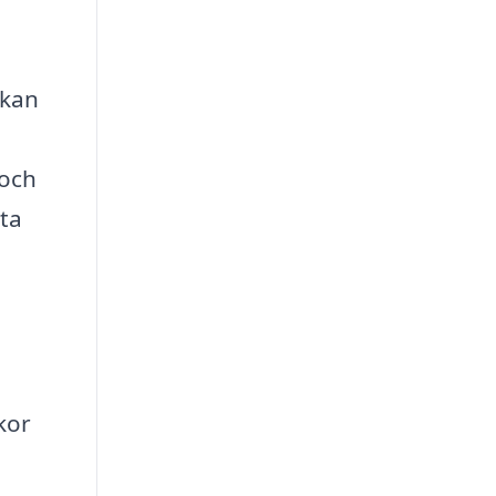
 kan
 och
nta
kor