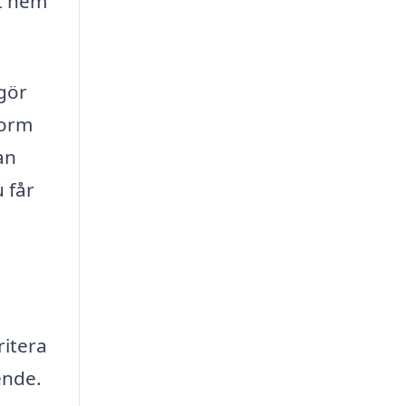
tt hem
 gör
form
an
 får
ritera
ende.