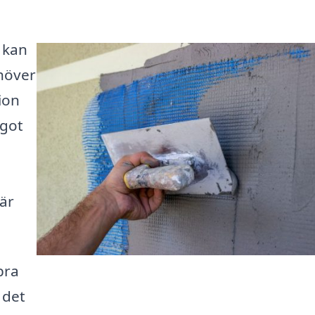
 kan
höver
ion
ågot
 är
bra
 det