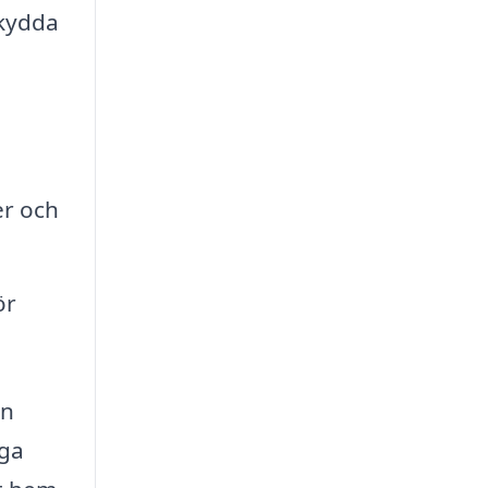
skydda
er och
ör
an
iga