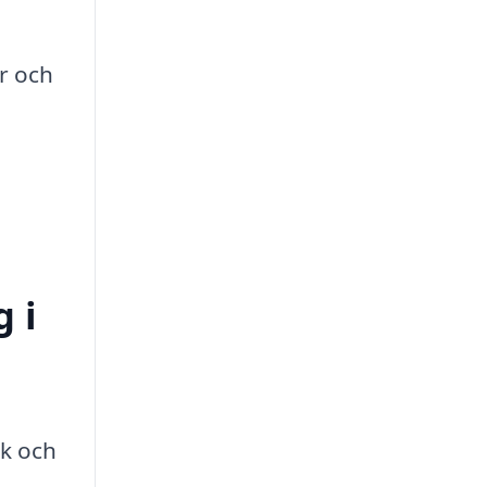
ar och
 i
ik och