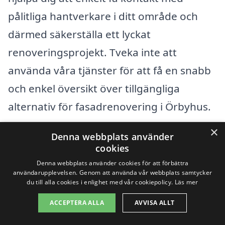
pålitliga hantverkare i ditt område och
därmed säkerställa ett lyckat
renoveringsprojekt. Tveka inte att
använda våra tjänster för att få en snabb
och enkel översikt över tillgängliga
alternativ för fasadrenovering i Örbyhus.
×
Denna webbplats använder
Få 3 erbjudanden, gratis och utan
cookies
förpliktelser
Denna webbplats använder cookies för att förbättra
användarupplevelsen. Genom att använda vår webbplats samtycker
du till alla cookies i enlighet med vår cookiepolicy.
Läs mer
ACCEPTERA ALLA
AVVISA ALLT
Sök efter en