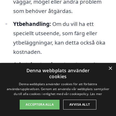
väggar, mögel eller andra problem
som behöver åtgärdas.
Ytbehandling:
Om du vill ha ett
speciellt utseende, som färg eller
ytbeläggningar, kan detta också öka
kostnaden.
Arbetskostnader:
Timpriserna för
×
Denna webbplats använder
hantverkare varierar. Det kan vara bra
cookies
att få flera offerter för att jämföra
Denna webbplats använder cookies för att förbättra
användarupplevelsen. Genom att använda vår webbplats samtycker
priser och tjänster som erbjuds.
du till alla cookies i enlighet med vår cookiepolicy.
Läs mer
Område och tillgänglighet:
ACCEPTERA ALLA
AVVISA ALLT
Kostnaderna för arbetskraft kan