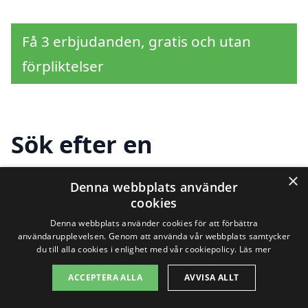
Få 3 erbjudanden, gratis och utan
förpliktelser
Sök efter en
professionell för
×
Denna webbplats använder
fasadrenovering i andra
cookies
Denna webbplats använder cookies för att förbättra
städer nära Persberg
användarupplevelsen. Genom att använda vår webbplats samtycker
du till alla cookies i enlighet med vår cookiepolicy.
Läs mer
ACCEPTERA ALLA
AVVISA ALLT
Att hitta rätt hjälp för fasadrenovering i