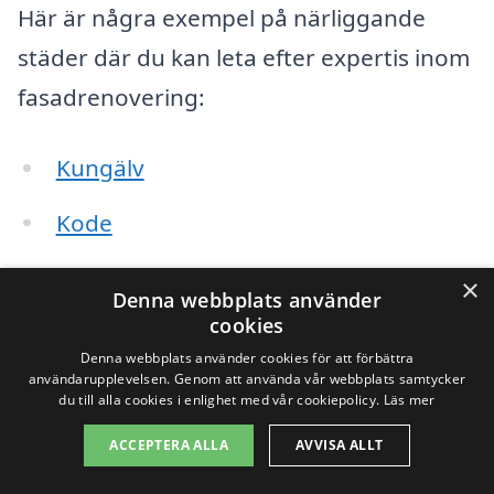
Här är några exempel på närliggande
städer där du kan leta efter expertis inom
fasadrenovering:
Kungälv
Kode
Gothenburg
×
Denna webbplats använder
cookies
Lerum
Denna webbplats använder cookies för att förbättra
användarupplevelsen. Genom att använda vår webbplats samtycker
Torslanda
du till alla cookies i enlighet med vår cookiepolicy.
Läs mer
Marstrand
ACCEPTERA ALLA
AVVISA ALLT