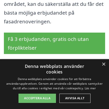
området, kan du säkerställa att du får det
bästa möjliga erbjudandet på
fasadrenoveringen.
Få 3 erbjudanden, gratis och utan
förpliktelser
×
Denna webbplats använder
cookies
Sök efter en
Denna webbplats använder cookies för att förbättra
professionell för
användarupplevelsen. Genom att använda vår webbplats samtycker
du till alla cookies i enlighet med vår cookiepolicy.
Läs mer
fasadrenovering i andra
ACCEPTERA ALLA
AVVISA ALLT
städer nära Rosersberg