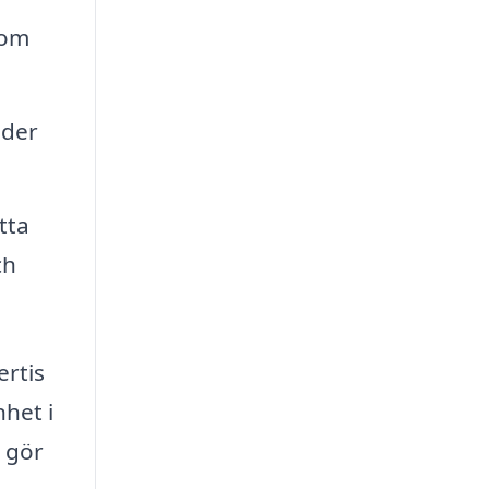
som
nder
tta
ch
ertis
nhet i
t gör