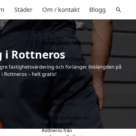
m
Städer
Om / kontakt
Blogg
Innehållsförteckning
 i Rottneros
gömma
1
Vad kan ett företag
som är specialiserat på
ögre fastighetsvärdering och förlänger livslängden på
fasadrenovering i
 Rottneros – helt gratis!
Rottneros hjälpa till
med?
2
Få alltid minst 3
erbjudanden för
fasadrenovering i
Rottneros
3
Få 3 erbjudanden för
fasadrenovering i
Rottneros från