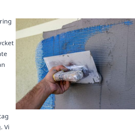
ring
ycket
nte
an
tag
. Vi