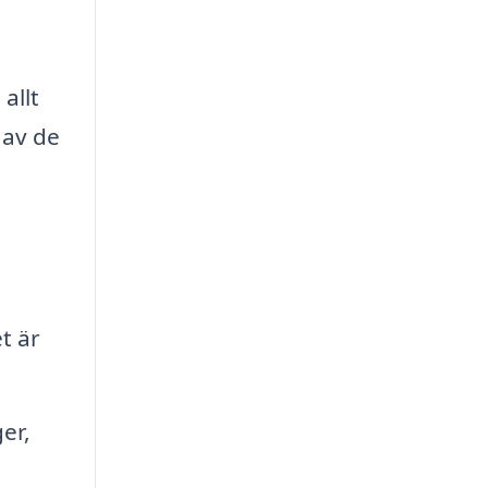
allt
 av de
t är
er,