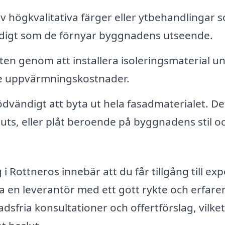
v högkvalitativa färger eller ytbehandlingar 
idigt som de förnyar byggnadens utseende.
ten genom att installera isoleringsmaterial u
ägre uppvärmningskostnader.
nödvändigt att byta ut hela fasadmaterialet. De
uts, eller plåt beroende på byggnadens stil o
i Rottneros innebär att du får tillgång till exp
lja en leverantör med ett gott rykte och erfare
fria konsultationer och offertförslag, vilke