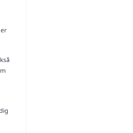
der
ckså
em
dig