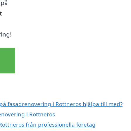
 på
t
ring!
 på fasadrenovering i Rottneros hjälpa till med?
enovering i Rottneros
ottneros från professionella företag