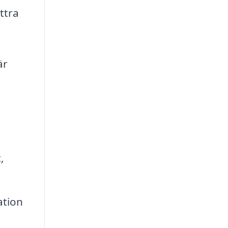
ttra
är
,
ation