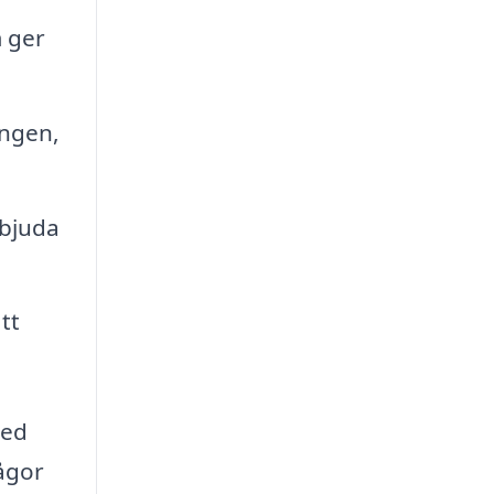
 ger
ingen,
rbjuda
tt
med
rågor