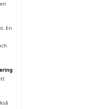
ten
t. En
och
ering
tt
ckså