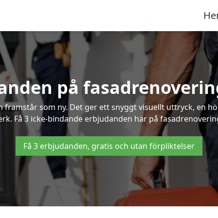
He
danden på fasadrenoverin
framstår som ny. Det ger ett snyggt visuellt uttryck, en h
k. Få 3 icke-bindande erbjudanden här på fasadrenovering 
Få 3 erbjudanden, gratis och utan förpliktelser