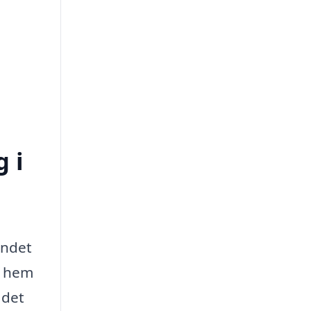
 i
endet
t hem
 det