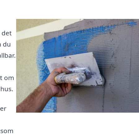
 det
n du
llbar.
tt om
 hus.
ter
t som