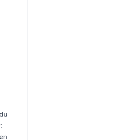
 du
.
 en