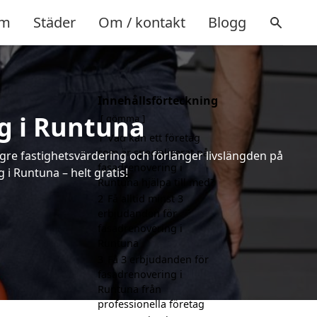
m
Städer
Om / kontakt
Blogg
Innehållsförteckning
g i Runtuna
gömma
1
Vad kan ett företag
som är specialiserat på
ögre fastighetsvärdering och förlänger livslängden på
fasadrenovering i
i Runtuna – helt gratis!
Runtuna hjälpa till med?
2
Få alltid minst 3
erbjudanden för
fasadrenovering i
Runtuna
3
Få 3 erbjudanden för
fasadrenovering i
Runtuna från
professionella företag