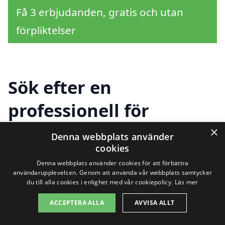
Få 3 erbjudanden, gratis och utan
förpliktelser
Sök efter en
professionell för
fasadrenovering i andra
×
Denna webbplats använder
cookies
städer nära Skebobruk
Denna webbplats använder cookies för att förbättra
användarupplevelsen. Genom att använda vår webbplats samtycker
du till alla cookies i enlighet med vår cookiepolicy.
Läs mer
Om du letar efter förstklassig
ACCEPTERA ALLA
AVVISA ALLT
fasadrenovering i Skebobruk, bör du även