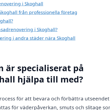
enovering i Skoghall
koghall från professionella företag
ghall?
fasadrenovering i Skoghall?
vering i andra städer nära Skoghall
 är specialiserat på
all hjälpa till med?
process för att bevara och förbättra utseendet
sättas för väderpåverkan, smuts och slitage s