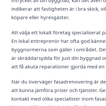
intrycket av din byggnad, kan det även 
indikerar att fastigheten är i bra skick, 
köpare eller hyresgäster.
Att välja ett lokalt företag specialiserat
En lokal entreprenör har ofta god känn
byggnormerna som gäller i området. Dett
är skräddarsydda för just din byggnad o
att få akuta reparationer gjorda med en l
När du överväger fasadrenovering är det vi
att kunna jämföra priser och tjänster. 
kontakt med olika specialister inom fasad