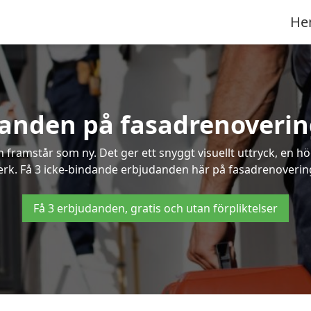
He
danden på fasadrenovering
framstår som ny. Det ger ett snyggt visuellt uttryck, en h
k. Få 3 icke-bindande erbjudanden här på fasadrenovering i
Få 3 erbjudanden, gratis och utan förpliktelser