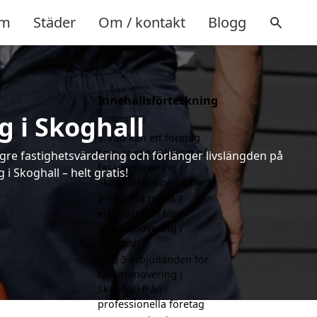
m
Städer
Om / kontakt
Blogg
Innehållsförteckning
 i Skoghall
gömma
1
Vad kan ett företag
som är specialiserat på
ögre fastighetsvärdering och förlänger livslängden på
fasadrenovering i
 Skoghall – helt gratis!
Skoghall hjälpa till med?
2
Få alltid minst 3
erbjudanden för
fasadrenovering i
Skoghall
3
Få 3 erbjudanden för
fasadrenovering i
Skoghall från
professionella företag