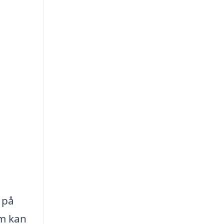
 på
om kan