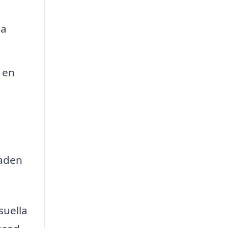
da
 en
naden
suella