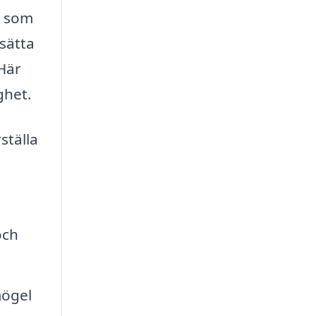
g som
tsätta
 Här
ghet.
ställa
och
mögel