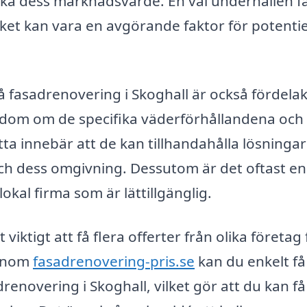
öka dess marknadsvärde. En väl underhållen f
vilket kan vara en avgörande faktor för potentie
 på fasadrenovering i Skoghall är också fördelak
edom om de specifika väderförhållandena och
a innebär att de kan tillhandahålla lösninga
ch dess omgivning. Dessutom är det oftast en
okal firma som är lättillgänglig.
ktigt att få flera offerter från olika företag 
Genom
fasadrenovering-pris.se
kan du enkelt få
renovering i Skoghall, vilket gör att du kan få