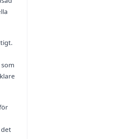
asad
lla
tigt.
r som
klare
för
 det