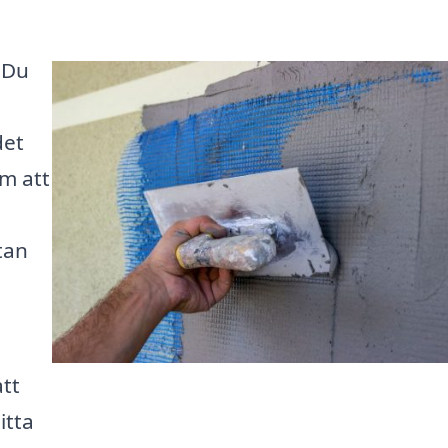
 Du
det
m att
tan
att
itta