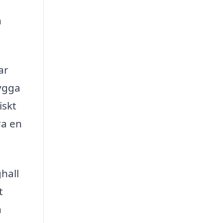
h
ar
ygga
iskt
ra en
hall
t
n