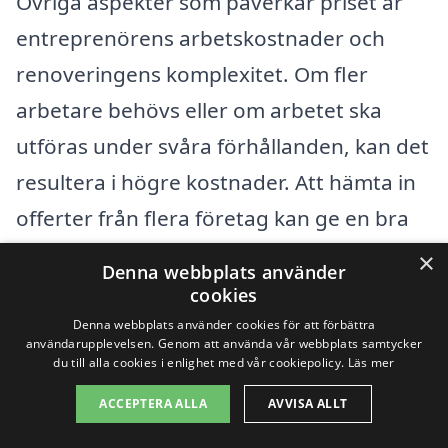
Övriga aspekter som påverkar priset är
entreprenörens arbetskostnader och
renoveringens komplexitet. Om fler
arbetare behövs eller om arbetet ska
utföras under svåra förhållanden, kan det
resultera i högre kostnader. Att hämta in
offerter från flera företag kan ge en bra
översikt över vad som är rimligt i ditt
×
Denna webbplats använder
område och hjälpa dig att hitta det bästa
cookies
erbjudandet för fasadrenovering i
Denna webbplats använder cookies för att förbättra
användarupplevelsen. Genom att använda vår webbplats samtycker
Staffanstorp.
du till alla cookies i enlighet med vår cookiepolicy.
Läs mer
ACCEPTERA ALLA
AVVISA ALLT
Sist men inte minst är det viktigt att tänka