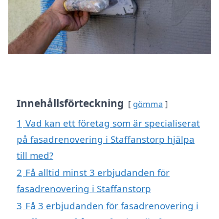
Innehållsförteckning
gömma
1
Vad kan ett företag som är specialiserat
på fasadrenovering i Staffanstorp hjälpa
till med?
2
Få alltid minst 3 erbjudanden för
fasadrenovering i Staffanstorp
3
Få 3 erbjudanden för fasadrenovering i