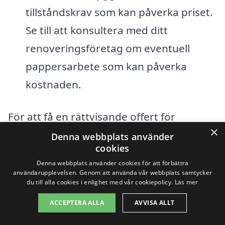
tillståndskrav som kan påverka priset.
Se till att konsultera med ditt
renoveringsföretag om eventuell
pappersarbete som kan påverka
kostnaden.
För att få en rättvisande offert för
×
fasadrenovering i Stavreviken
Denna webbplats använder
cookies
rekommenderar vi att du kontaktar flera
Denna webbplats använder cookies för att förbättra
olika företag för att jämföra priser och
användarupplevelsen. Genom att använda vår webbplats samtycker
du till alla cookies i enlighet med vår cookiepolicy.
Läs mer
tjänster. Genom att göra detta kan du
ACCEPTERA ALLA
AVVISA ALLT
hitta ett företag som erbjuder en
konkurrenskraftig lösning som möter