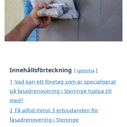
Innehållsförteckning
gömma
1
Vad kan ett företag som är specialiserat
på fasadrenovering i Steninge hjälpa till
med?
2
Få alltid minst 3 erbjudanden för
fasadrenovering i Steninge