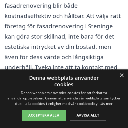
fasadrenovering blir både
kostnadseffektiv och hållbar. Att välja rätt
företag för fasadrenovering i Steninge
kan göra stor skillnad, inte bara för det
estetiska intrycket av din bostad, men
även för dess värde och långsiktiga
underhåll. Tveka inte att ta kontakt med
×
lokala experter för att diskutera dina
Denna webbplats använder
cookies
behov och få offerter som passar din
Denna webbplats använder cookies för att förbättra
budget.
användarupplevelsen. Genom att använda vår webbplats samtycker
du till alla cookies i enlighet med vår cookiepolicy.
Läs mer
ACCEPTERA ALLA
AVVISA ALLT
Få 3 erbjudanden, gratis och utan