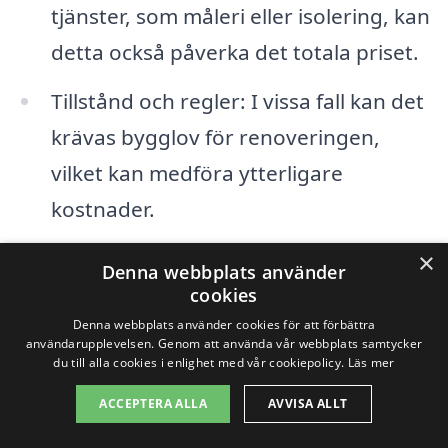
tjänster, som måleri eller isolering, kan
detta också påverka det totala priset.
Tillstånd och regler: I vissa fall kan det
krävas bygglov för renoveringen,
vilket kan medföra ytterligare
kostnader.
×
Genom att vara medveten om dessa
Denna webbplats använder
cookies
faktorer och göra en noggrann
Denna webbplats använder cookies för att förbättra
jämförelse av olika företag som erbjuder
användarupplevelsen. Genom att använda vår webbplats samtycker
du till alla cookies i enlighet med vår cookiepolicy.
Läs mer
fasadrenovering i Steningehöjden, kan du
ACCEPTERA ALLA
AVVISA ALLT
hitta den bästa lösningen som passar