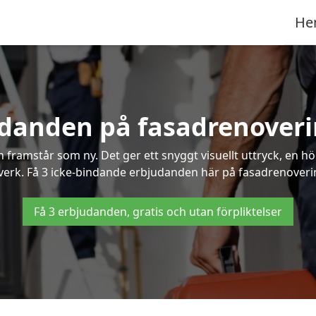
He
udanden på fasadrenoverin
framstår som ny. Det ger ett snyggt visuellt uttryck, en h
rk. Få 3 icke-bindande erbjudanden här på fasadrenovering 
Få 3 erbjudanden, gratis och utan förpliktelser