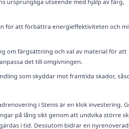
ns ursprungliga utseende med hjälp av färg,
en för att förbättra energieffektiviteten och m
g om färgsättning och val av material för att
npassa det till omgivningen.
andling som skyddar mot framtida skador, så
asadrenovering i Stenis är en klok investering.
pengar på lång sikt genom att undvika större s
ärdas i tid. Dessutom bidrar en nyrenoverad