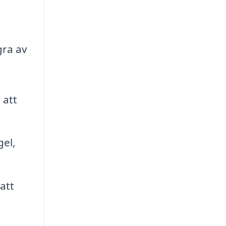
gra av
 att
gel,
att