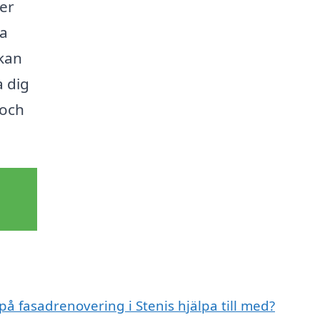
per
la
 kan
a dig
 och
på fasadrenovering i Stenis hjälpa till med?