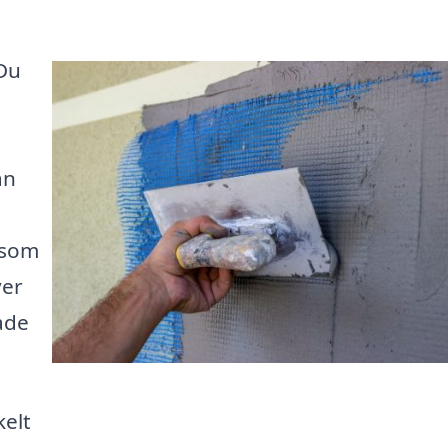
 Du
an
 som
ver
ade
kelt