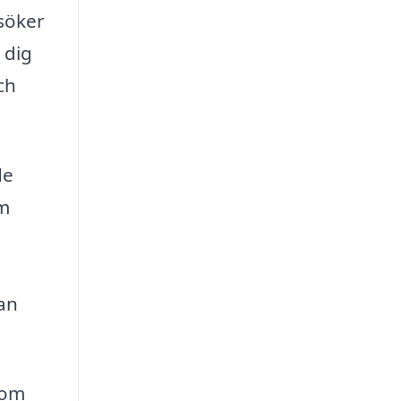
 söker
 dig
ch
de
om
an
 om