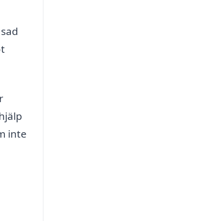
asad
t
r
hjälp
m inte