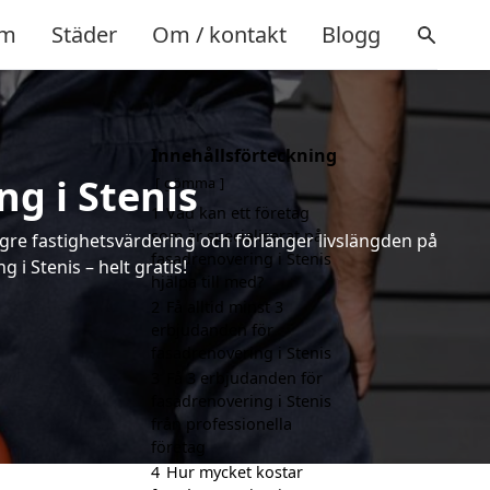
m
Städer
Om / kontakt
Blogg
Innehållsförteckning
g i Stenis
gömma
1
Vad kan ett företag
som är specialiserat på
ögre fastighetsvärdering och förlänger livslängden på
fasadrenovering i Stenis
i Stenis – helt gratis!
hjälpa till med?
2
Få alltid minst 3
erbjudanden för
fasadrenovering i Stenis
3
Få 3 erbjudanden för
fasadrenovering i Stenis
från professionella
företag
4
Hur mycket kostar