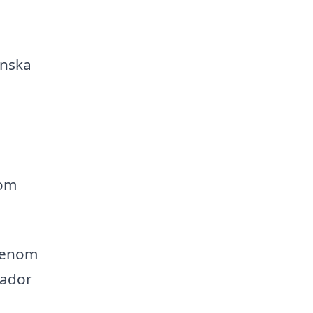
inska
som
 Genom
kador