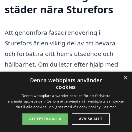
städer nära Sturefors
Att genomföra fasadrenovering i
Sturefors är en viktig del av att bevara
och förbättra ditt hems utseende och
hållbarhet. Om du letar efter hjälp med
fasadrenovering, kan det vara en bra idé
×
Denna webbplats använder
att även överväga företag i de
cookies
närliggande städerna. Genom att bredda
Denna webbplats använder cookies för att förbättra
användarupplevelsen. Genom att använda vår webbplats samtycker
din sökning kan du hitta fler alternativa
du till alla cookies i enlighet med vår cookiepolicy.
Läs mer
erbjudanden och duktiga hantverkare
ACCEPTERA ALLA
AVVISA ALLT
som kan hjälpa dig med projektet. Här är