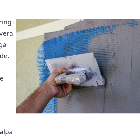
ing i
overa
nga
de.
re
m
jälpa