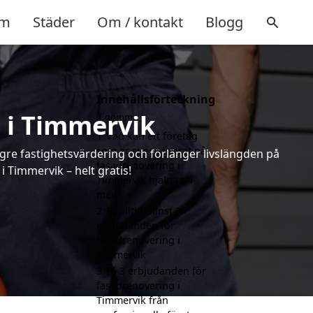
m
Städer
Om / kontakt
Blogg
Innehållsförteckning
 i Timmervik
gömma
1
Vad kan ett företag
som är specialiserat på
ögre fastighetsvärdering och förlänger livslängden på
fasadrenovering i
 Timmervik – helt gratis!
Timmervik hjälpa till
med?
2
Få alltid minst 3
erbjudanden för
fasadrenovering i
Timmervik
3
Få 3 erbjudanden för
fasadrenovering i
Timmervik från