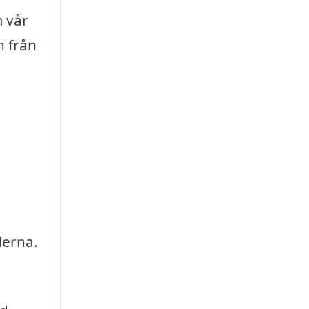
m vår
n från
derna.