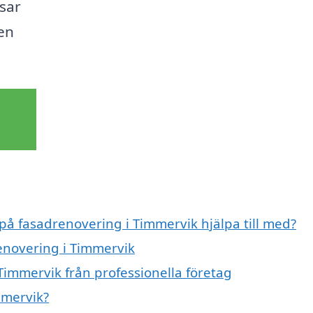
ssar
en
 på fasadrenovering i Timmervik hjälpa till med?
renovering i Timmervik
Timmervik från professionella företag
mmervik?