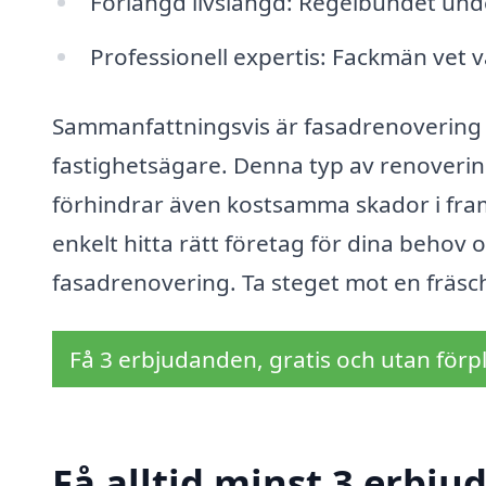
Förlängd livslängd: Regelbundet unde
Professionell expertis: Fackmän vet v
Sammanfattningsvis är fasadrenovering i 
fastighetsägare. Denna typ av renoverin
förhindrar även kostsamma skador i fra
enkelt hitta rätt företag för dina behov 
fasadrenovering. Ta steget mot en fräsc
Få 3 erbjudanden, gratis och utan förpl
Få alltid minst 3 erbju