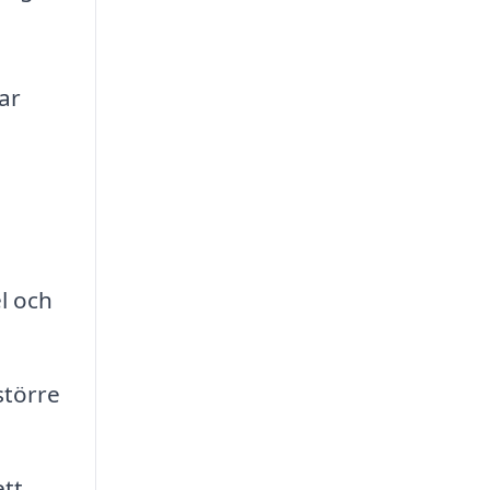
ar
l och
större
ett