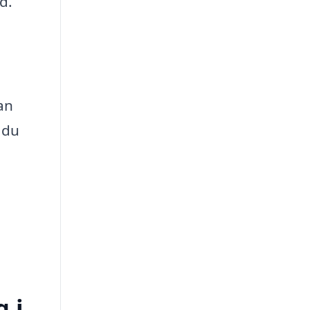
d.
an
 du
 i