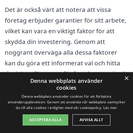
Det är också värt att notera att vissa
företag erbjuder garantier för sitt arbete,
vilket kan vara en viktigt faktor för att
skydda din investering. Genom att
noggrant överväga alla dessa faktorer
kan du göra ett informerat val och hitta
det bästa företaget för fasadrenovering i
×
Denna webbplats använder
Törestorp till det bästa priset.
cookies
Denna webbplats använder cookies för att förbättra
användarupplevelsen. Genom att använda vår webbplats samtycker
Få 3 erbjudanden, gratis och utan
du till alla cookies i enlighet med vår cookiepolicy.
Läs mer
förpliktelser
ACCEPTERA ALLA
AVVISA ALLT