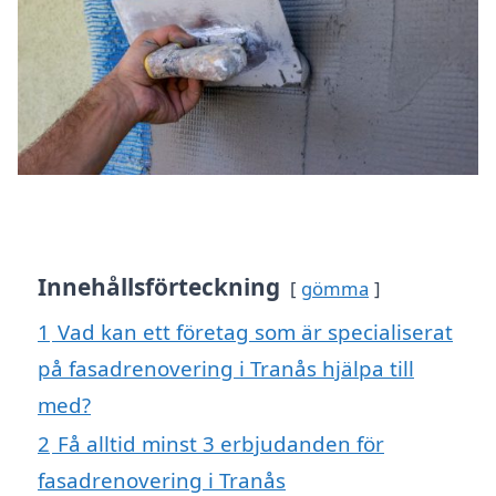
Innehållsförteckning
gömma
1
Vad kan ett företag som är specialiserat
på fasadrenovering i Tranås hjälpa till
med?
2
Få alltid minst 3 erbjudanden för
fasadrenovering i Tranås