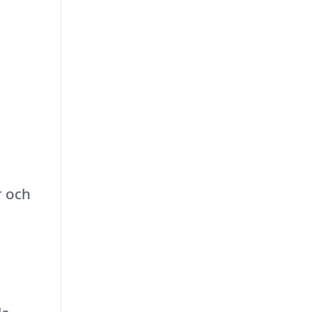
,
r och