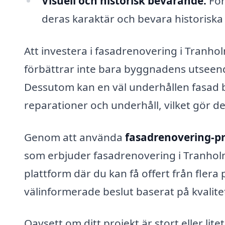
Visuell och historisk bevarande:
För
deras karaktär och bevara historiska
Att investera i fasadrenovering i Tranh
förbättrar inte bara byggnadens utseen
Dessutom kan en väl underhållen fasad bi
reparationer och underhåll, vilket gör det
Genom att använda
fasadrenovering-pr
som erbjuder fasadrenovering i Tranhol
plattform där du kan få offert från flera 
välinformerade beslut baserat på kvalitet
Oavsett om ditt projekt är stort eller litet,