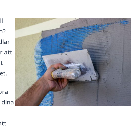
ll
n?
dlar
r att
tt
et.
öra
r dina
att