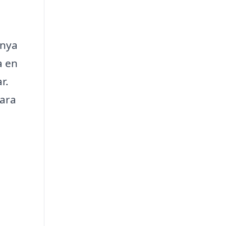
 nya
a en
r.
vara