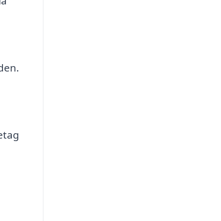
la
den.
etag