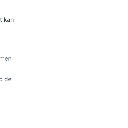
t kan
olmen
ed de