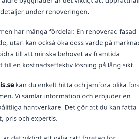
 äldre byggnader är det viktigt att upprätthål
 detaljer under renoveringen.
olmen har många fördelar. En renoverad fasad
de, utan kan också öka dess värde på markna
dra till att minska behovet av framtida
 till en kostnadseffektiv lösning på lång sikt.
is.se
kan du enkelt hitta och jämföra olika för
men. Vi samlar information och erbjuder en
pålitliga hantverkare. Det gör att du kan fatta
, pris och expertis.
 är det viktigt att välja rätt företag för