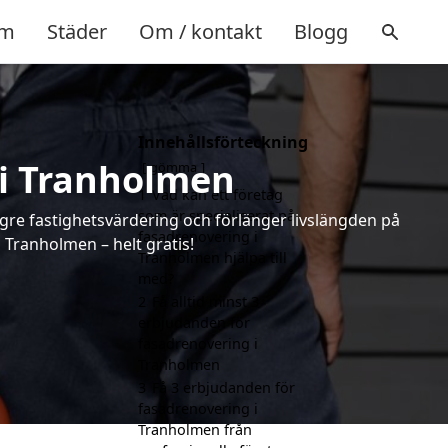
m
Städer
Om / kontakt
Blogg
Innehållsförteckning
 i Tranholmen
gömma
1
Vad kan ett företag
som är specialiserat på
ögre fastighetsvärdering och förlänger livslängden på
fasadrenovering i
Tranholmen – helt gratis!
Tranholmen hjälpa till
med?
2
Få alltid minst 3
erbjudanden för
fasadrenovering i
Tranholmen
3
Få 3 erbjudanden för
fasadrenovering i
Tranholmen från