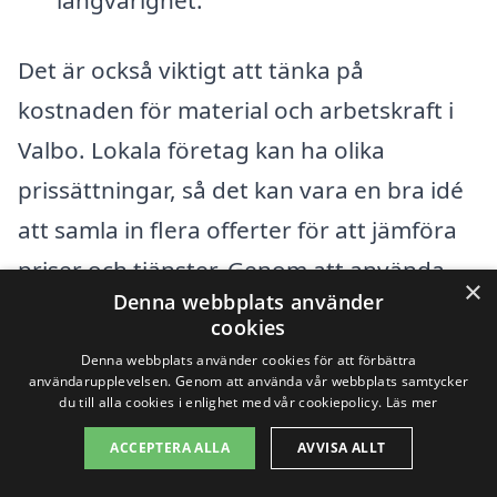
Det är också viktigt att tänka på
kostnaden för material och arbetskraft i
Valbo. Lokala företag kan ha olika
prissättningar, så det kan vara en bra idé
att samla in flera offerter för att jämföra
priser och tjänster. Genom att använda
×
Denna webbplats använder
plattformar som fasadrenovering-pris.se
cookies
kan du enkelt hitta och kontakta olika
Denna webbplats använder cookies för att förbättra
användarupplevelsen. Genom att använda vår webbplats samtycker
professionella inom området. Detta gör
du till alla cookies i enlighet med vår cookiepolicy.
Läs mer
att du kan få en uppfattning om vad som
ACCEPTERA ALLA
AVVISA ALLT
är rimligt att betala för en