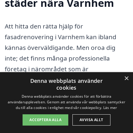
städer nära Varnhem
Att hitta den rätta hjälp för
fasadrenovering i Varnhem kan ibland
kännas överväldigande. Men oroa dig
inte; det finns många professionella
företag i närområdet som är
×
specialiserade på fasadrenovering.
Denna webbplats använder
cookies
Genom vår plattform, fasadrenovering-
Denna webbplats använder cookies för att förbättra
pris.se, kan du enkelt få kontakt med
användarupplevelsen. Genom att använda vår webbplats samtycker
du till alla cookies i enlighet med vår cookiepolicy.
Läs mer
kvalificerade hantverkare som kan ge dig
ACCEPTERA ALLA
AVVISA ALLT
de bästa erbjudandena för ditt
renoveringsprojekt. En noggrant utförd