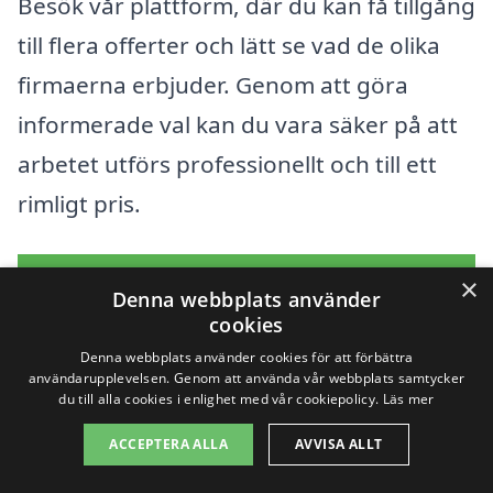
Besök vår plattform, där du kan få tillgång
till flera offerter och lätt se vad de olika
firmaerna erbjuder. Genom att göra
informerade val kan du vara säker på att
arbetet utförs professionellt och till ett
rimligt pris.
Få 3 erbjudanden, gratis och utan
×
Denna webbplats använder
förpliktelser
cookies
Denna webbplats använder cookies för att förbättra
användarupplevelsen. Genom att använda vår webbplats samtycker
du till alla cookies i enlighet med vår cookiepolicy.
Läs mer
Sök efter en
ACCEPTERA ALLA
AVVISA ALLT