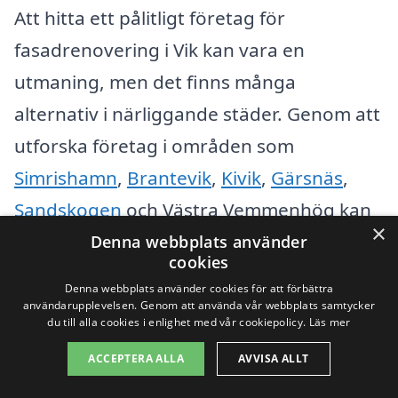
Att hitta ett pålitligt företag för
fasadrenovering i Vik kan vara en
utmaning, men det finns många
alternativ i närliggande städer. Genom att
utforska företag i områden som
Simrishamn
,
Brantevik
,
Kivik
,
Gärsnäs
,
Sandskogen
och Västra Vemmenhög kan
×
du öka dina chanser att få det bästa
Denna webbplats använder
cookies
erbjudandet och den bästa servicen för
Denna webbplats använder cookies för att förbättra
ditt renoveringsprojekt.
användarupplevelsen. Genom att använda vår webbplats samtycker
du till alla cookies i enlighet med vår cookiepolicy.
Läs mer
När du letar efter fasadrenovering i Vik är
ACCEPTERA ALLA
AVVISA ALLT
det viktigt att överväga följande faktorer: