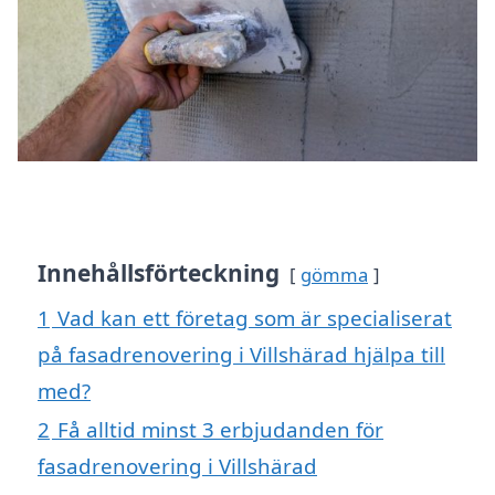
Innehållsförteckning
gömma
1
Vad kan ett företag som är specialiserat
på fasadrenovering i Villshärad hjälpa till
med?
2
Få alltid minst 3 erbjudanden för
fasadrenovering i Villshärad