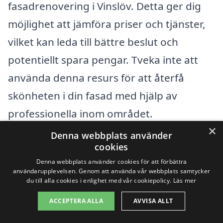
fasadrenovering i Vinslöv. Detta ger dig
möjlighet att jämföra priser och tjänster,
vilket kan leda till bättre beslut och
potentiellt spara pengar. Tveka inte att
använda denna resurs för att återfå
skönheten i din fasad med hjälp av
professionella inom området.
×
Denna webbplats använder
cookies
Få 3 erbjudanden, gratis och utan
Denna webbplats använder cookies för att förbättra
förpliktelser
användarupplevelsen. Genom att använda vår webbplats samtycker
du till alla cookies i enlighet med vår cookiepolicy.
Läs mer
ACCEPTERA ALLA
AVVISA ALLT