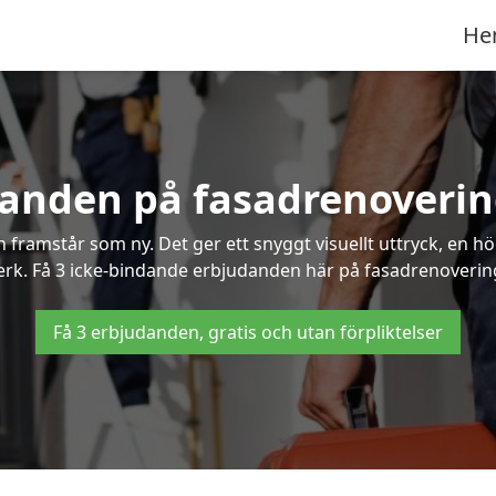
He
danden på fasadrenoverin
framstår som ny. Det ger ett snyggt visuellt uttryck, en h
k. Få 3 icke-bindande erbjudanden här på fasadrenovering 
Få 3 erbjudanden, gratis och utan förpliktelser