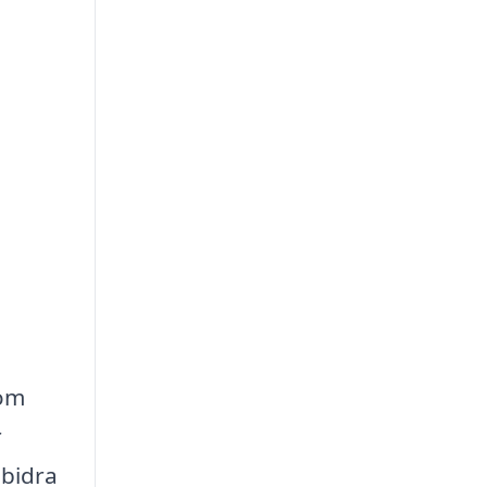
som
r
 bidra