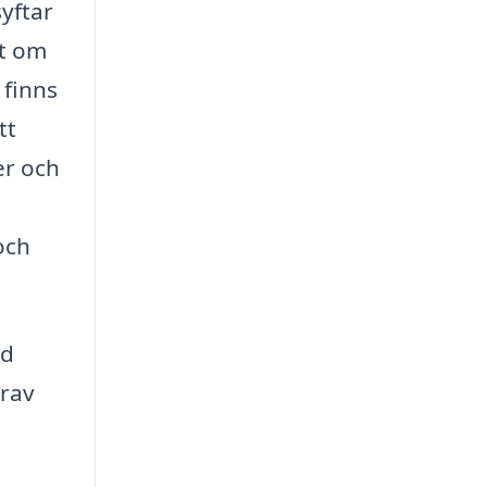
yftar
tt om
 finns
tt
er och
och
ad
krav