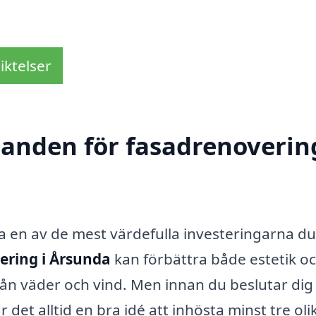
iktelser
danden för fasadrenovering
a en av de mest värdefulla investeringarna d
ering i Årsunda
kan förbättra både estetik o
rån väder och vind. Men innan du beslutar dig
det alltid en bra idé att inhösta minst tre oli