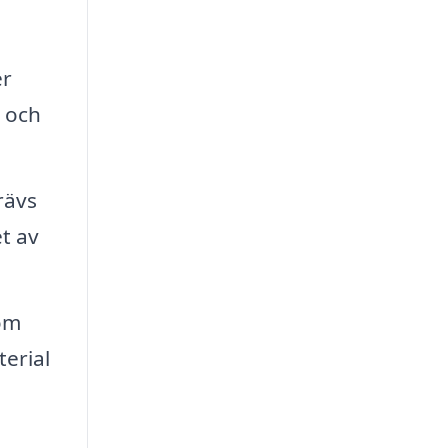
er
l och
rävs
t av
som
erial