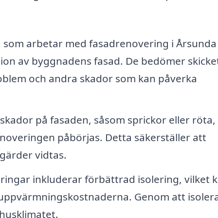
 som arbetar med fasadrenovering i Årsunda
tion av byggnadens fasad. De bedömer skicke
tproblem och andra skador som kan påverka
skador på fasaden, såsom sprickor eller röta,
noveringen påbörjas. Detta säkerställer att
tgärder vidtas.
gar inkluderar förbättrad isolering, vilket 
ka uppvärmningskostnaderna. Genom att isoler
husklimatet.