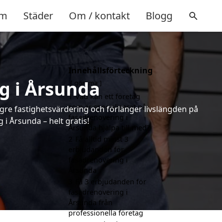
m
Städer
Om / kontakt
Blogg
Innehållsförteckning
g i Årsunda
gömma
1
Vad kan ett företag
som är specialiserat på
ögre fastighetsvärdering och förlänger livslängden på
fasadrenovering i
i Årsunda – helt gratis!
Årsunda hjälpa till med?
2
Få alltid minst 3
erbjudanden för
fasadrenovering i
Årsunda
3
Få 3 erbjudanden för
fasadrenovering i
Årsunda från
professionella företag