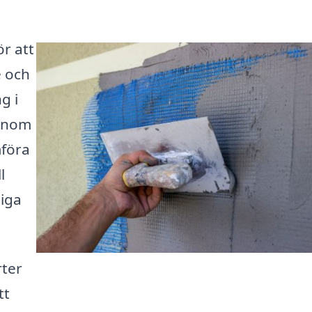
ör att
e och
g i
Genom
mföra
l
liga
rter
tt