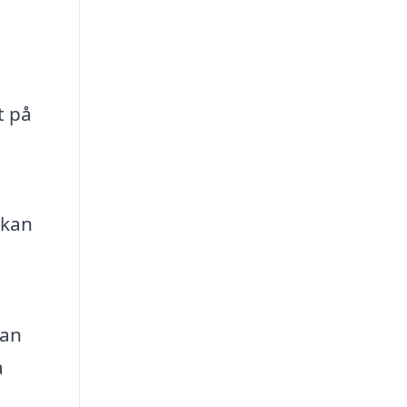
t på
 kan
kan
a