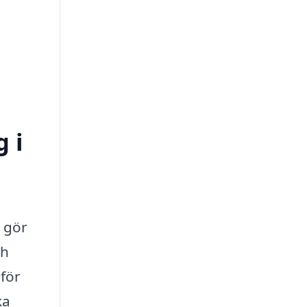
 i
u gör
ch
 för
ka