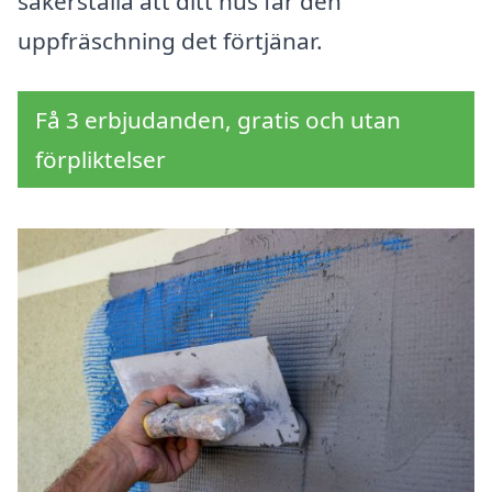
säkerställa att ditt hus får den
uppfräschning det förtjänar.
Få 3 erbjudanden, gratis och utan
förpliktelser