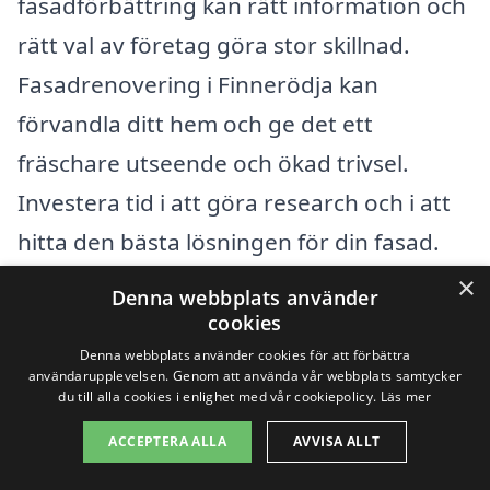
fasadförbättring kan rätt information och
rätt val av företag göra stor skillnad.
Fasadrenovering i Finnerödja kan
förvandla ditt hem och ge det ett
fräschare utseende och ökad trivsel.
Investera tid i att göra research och i att
hitta den bästa lösningen för din fasad.
×
Denna webbplats använder
Få 3 erbjudanden, gratis och utan
cookies
förpliktelser
Denna webbplats använder cookies för att förbättra
användarupplevelsen. Genom att använda vår webbplats samtycker
du till alla cookies i enlighet med vår cookiepolicy.
Läs mer
ACCEPTERA ALLA
AVVISA ALLT
Sök efter en